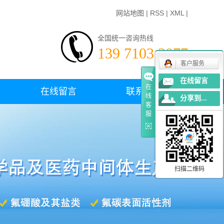
网站地图
|
RSS
|
XML
|
全国统一咨询热线
139 7103 3077
客户服务
在线留言
在
在线留言
联系我们
线
分享到...
客
服
扫描二维码