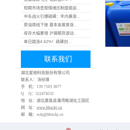
短期市场悲观情绪压制盘面运...
中东战火引爆硫磺：年内暴涨...
原油周线下挫 基本金属普涨...
库存大幅累增 沪锡期货波动...
单日跳涨4.62%！硫磺创...
联系我们
湖北星驰科技股份有限公司
联系人：汤经理
手 机：
139 7103 3077
Q Q：522474532
地 址：湖北嘉鱼县潘湾畈湖化工园区
网 址：
www.hbxckj.cn
邮 箱：xckj@hbxckj.cn