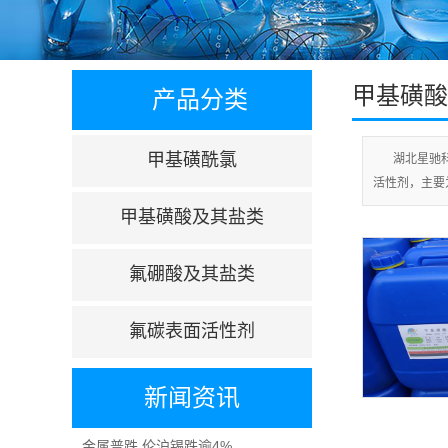
甲基磺酸
产品分类
甲基磺酰氯
湖北星驰
活性剂，主要
甲基磺酸及其盐类
氟硼酸及其盐类
氟碳表面活性剂
新闻资讯
金属普跌 伦沪锡跌逾4% ...