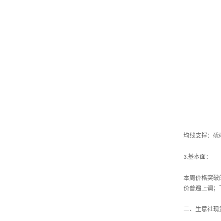
均线支撑：硫
基本面：
3.
本周价格突破
价普遍上调；
二、生意社现