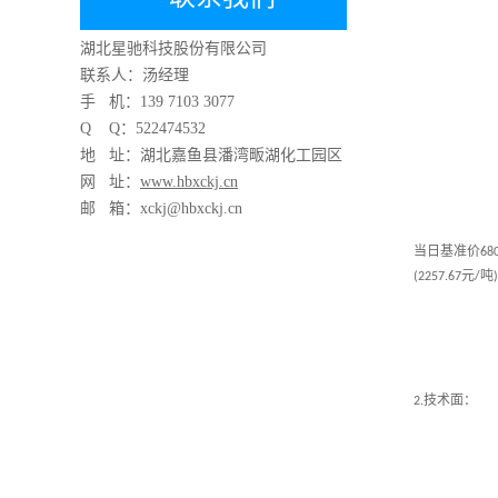
湖北星驰科技股份有限公司
联系人：汤经理
手 机：
139 7103 3077
Q Q：522474532
地 址：湖北嘉鱼县潘湾畈湖化工园区
网 址：
www.hbxckj.cn
邮 箱：xckj@hbxckj.cn
当日基准价
68
元
吨
(2257.67
/
)
技术面：
2.