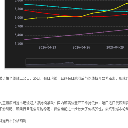
磺价格全线站上
日、
日、
日均线，且
月
日跳涨后与均线拉开显著距离，形成
10
20
60
5
6
的直接原因是市场流通货源持续紧缺：国内硫磺装置开工维持低位，港口进口货源到
下游磷肥、硫酸行业刚需采购稳定，供需错配进一步放大了价格弹性，最终引爆本轮
货通后市价格预测