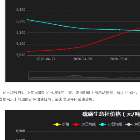
：
日均线自
月下旬完成对
日均线的上穿，发出明确上涨启动信号；截至
月
日，
10
4
20
5
6
直接指示上涨动能正在加速释放，尚未出现任何减速迹象。