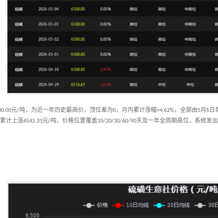
元
吨，为近一年历史最高价，顶位差为
，月内累计涨幅
，全部由
月
日
00.00
/
0
+4.62%
5
6
累计上涨
元
吨，价格位置覆盖
天及一年全周期高位，系统发出
4542.33
/
10/20/30/60/90