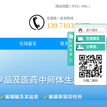
网站地图
|
RSS
|
XML
|
全国统一咨询热线
139 7103 3077
客户服务
在线留言
在
在线留言
联系我们
线
分享到...
客
服
扫描二维码