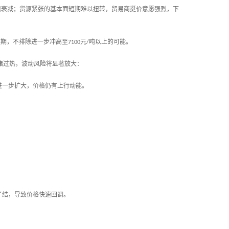
现衰减；货源紧张的基本面短期难以扭转，贸易商挺价意愿强烈，下
预期，不排除进一步冲高至
元
吨以上的可能。
7100
/
绪过热，波动风险将显著放大：
进一步扩大，价格仍有上行动能。
了结，导致价格快速回调。