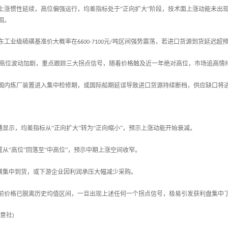
上涨惯性延续，高位偏强运行，均差指标处于“正向扩大”阶段，技术面上涨动能未出
固。
东工业级硫磺基准价大概率在
元
吨区间强势震荡，若进口货源到货延迟超
6600-7100
/
高位波动加剧，重点跟踪三大拐点信号，随着价格触及近一年绝对高位，市场追高情
国内炼厂装置进入集中检修期，或国际船期延误导致进口货源持续断档，供应缺口将
：
通显示，均差指标从“正向扩大”转为“正向缩小”，预示上涨动能开始衰减。
置从“高位”回落至“中高位”，预示中期上涨空间收窄。
磺集中到货，或下游企业因利润承压大幅减少采购。
前价格已脱离历史均值区间，一旦出现上述任何一个拐点信号，极易引发获利盘集中
意社
)