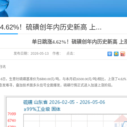
.62%！硫磺创年内历史新高 上...
单日跳涨4.62%！硫磺创年内历史新高 
发布日期：
2026-05-13
作者：
点击：
日讯
月
日，生意社硫磺基准价为
元
吨，与本月初
元
吨
相比，上涨了
6
6800.00
/
(6500.00
/
)
4.62%
愈发难寻，叠加技术面多头信号全面爆发，硫磺行情正式进入加速上涨阶段。