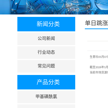
单日跳涨4
新闻分类
公司新闻
行业动态
生意社
月
05
07
常见问题
截至
年
2026
5
当前市场货源
产品分类
甲基磺酰氯