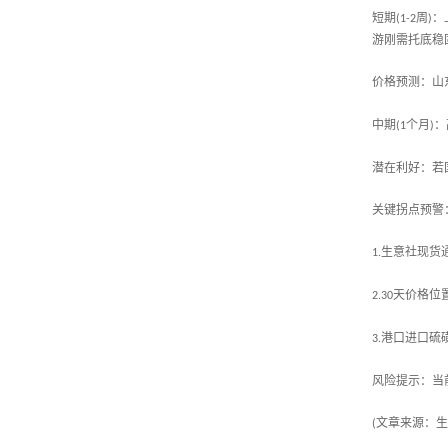
短期
周
：
(1-2
)
游刚需托底稳
价格预测：山
中期
个月
：
(1
)
潜在利好：若
关键拐点预警
生意社现货
1.
天价格位
2.30
港口进口硫
3.
风险提示：当
文章来源：生
(