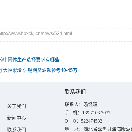
//www.hbxckj.cn/news/524.html
药中间体生产选择要求有哪些
存大幅累增 沪锡期货波动参考40-45万
联系我们
联系人：汤
经理
关于我们
手 机：
139 7103 3077
新闻中心
Q Q：522474532
地 址：湖北省嘉鱼县潘湾畈湖
联系我们