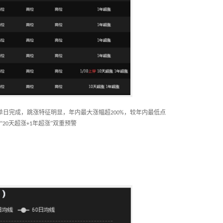
单日完成，跳涨特征明显，年内最大涨幅超
，较年内最低点
200%
“
天超涨
年超涨”双重预警
20
+1