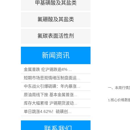
甲基磺酸及其盐类
氟硼酸及其盐类
氟碳表面活性剂
新闻资讯
金属普跌 伦沪锡跌逾4% ...
短期市场悲观情绪压制盘面运...
中东战火引爆硫磺：年内暴涨...
一、本周行情
原油周线下挫 基本金属普涨...
核心价格数
1.
库存大幅累增 沪锡期货波动...
单日跳涨4.62%！硫磺创...
联系我们