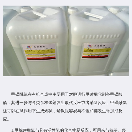
甲磺酰氯在有机合成中主要用于对醇进行甲磺酰化制备甲磺酸
酯，其进一步与各类亲核试剂发生取代反应或者消除反应。甲磺酰氯
还可以在碱作用下生成烯砜，烯砜很容易与不饱和键发生环加成反
应。
1.甲烷磺酰氯与具有活性氢的化合物易反应，可用来与氨基、羟